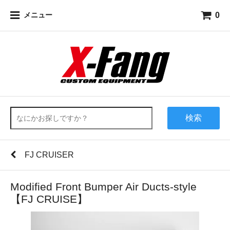
0
メニュー
検索
FJ CRUISER
Modified Front Bumper Air Ducts-style
【FJ CRUISE】