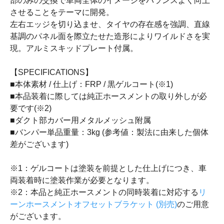
部のみの交換で車両全体のイメージをバランスよく向上
させることをテーマに開発。
左右エッジを切り込ませ、タイヤの存在感を強調、直線
基調のパネル面を際立たせた造形によりワイルドさを実
現。アルミスキッドプレート付属。
【SPECIFICATIONS】
■本体素材 / 仕上げ：FRP / 黒ゲルコート(※1)
■本品装着に際しては純正ホースメントの取り外しが必
要です(※2)
■ダクト部カバー用メタルメッシュ附属
■バンパー単品重量：3kg (参考値：製法に由来した個体
差がございます)
※1：ゲルコートは塗装を前提とした仕上げにつき、車
両装着時に塗装作業が必要となります。
※2：本品と純正ホースメントの同時装着に対応する
リ
ーンホースメントオフセットブラケット (別売)
のご用意
がございます。