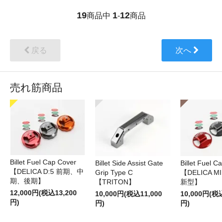
19
1
12
商品中
-
商品
戻る
次へ
売れ筋商品
Billet Fuel Cap Cover
Billet Side Assist Gate
Billet Fuel C
【DELICA D:5 前期、中
Grip Type C
【DELICA M
期、後期】
【TRITON】
新型】
12,000円(税込13,200
10,000円(税込11,000
10,000円(税
円)
円)
円)