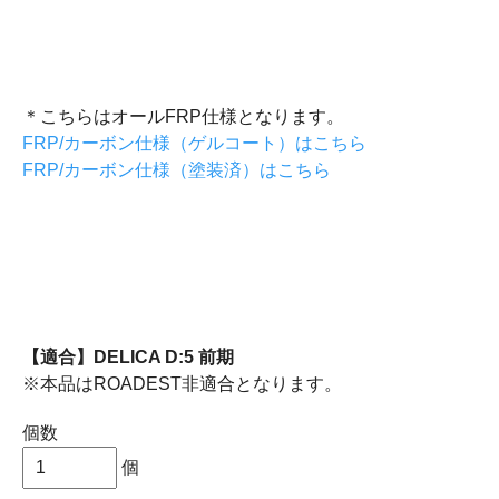
＊各画像は本品と同形状でバンパー中央のディフューザ
ー部をカーボンファイバーで加飾したFRP/カーボン仕様
のお品のものとなります。本ページで取り扱いの製品は
全面FRP成形のお品となります。
＊こちらはオールFRP仕様となります。
FRP/カーボン仕様（ゲルコート）はこちら
FRP/カーボン仕様（塗装済）はこちら
【適合】DELICA D:5 前期
※本品はROADEST非適合となります。
個数
個