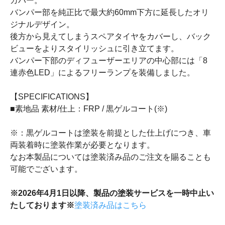
カバー。
バンパー部を純正比で最大約60mm下方に延長したオリ
ジナルデザイン。
後方から見えてしまうスペアタイヤをカバーし、バック
ビューをよりスタイリッシュに引き立てます。
バンパー下部のディフューザーエリアの中心部には「8
連赤色LED」によるフリーランプを装備しました。
【SPECIFICATIONS】
■素地品 素材/仕上：FRP / 黒ゲルコート(※)
※：黒ゲルコートは塗装を前提とした仕上げにつき、車
両装着時に塗装作業が必要となります。
なお本製品については塗装済み品のご注文を賜ることも
可能でございます。
※2026年4月1日以降、製品の塗装サービスを一時中止い
たしております※
塗装済み品はこちら