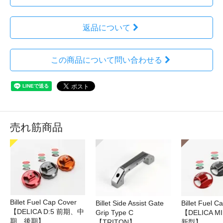
返品について
この商品について問い合わせる
売れ筋商品
Billet Fuel Cap Cover
Billet Side Assist Gate
Billet Fuel C
【DELICA D:5 前期、中
Grip Type C
【DELICA M
期、後期】
【TRITON】
新型】