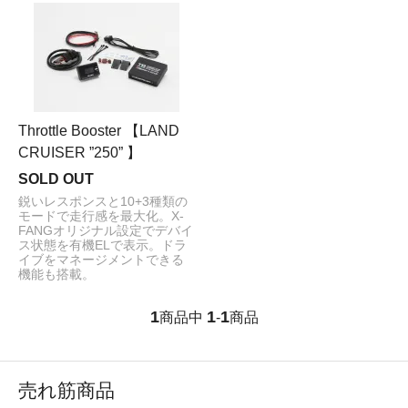
Throttle Booster 【LAND
CRUISER ”250” 】
SOLD OUT
鋭いレスポンスと10+3種類の
モードで走行感を最大化。X-
FANGオリジナル設定でデバイ
ス状態を有機ELで表示。ドラ
イブをマネージメントできる
機能も搭載。
1
1
1
商品中
-
商品
売れ筋商品