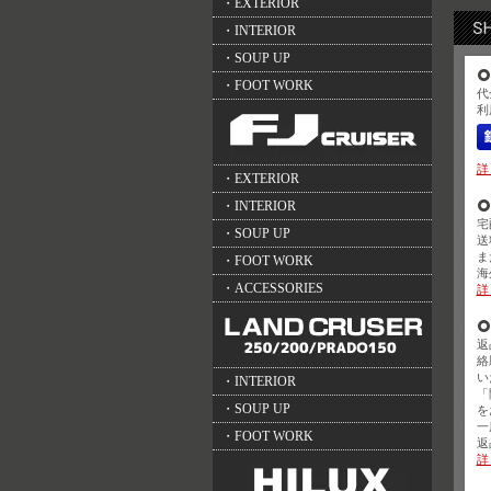
・EXTERIOR
・INTERIOR
・SOUP UP
・FOOT WORK
代
利
詳
・EXTERIOR
・INTERIOR
宅
・SOUP UP
送
ま
・FOOT WORK
海
・ACCESSORIES
詳
返
絡
い
・INTERIOR
「
・SOUP UP
を
一
・FOOT WORK
返
詳