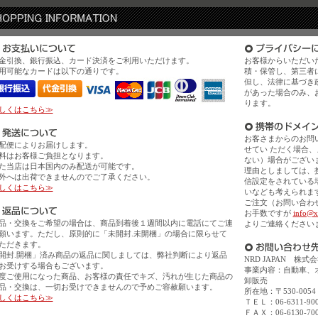
金引換、銀行振込、カード決済をご利用いただけます。
お客様からいただい
用可能なカードは以下の通りです。
積・保管し、第三者
但し、法律に基づき
があった場合のみ、
ります。
しくはこちら≫
お客さまからのお問
配便によりお届けします。
せてい ただく場合
料はお客様ご負担となります。
ない）場合がござい
た当店は日本国内のみ配送が可能です。
理由としましては、
外へは出荷できませんのでご了承ください。
信設定をされている
しくはこちら≫
いなども考えられま
ご注文（お問い合わ
お手数ですが
info@x
品・交換をご希望の場合は、商品到着後１週間以内に電話にてご連
よりご連絡ください
願います。ただし、原則的に「未開封.未開梱」の場合に限らせて
ただきます。
開封.開梱」済み商品の返品に関しましては、弊社判断により返品
NRD JAPAN 株
お受けする場合もございます。
事業内容：自動車、
度ご使用になった商品、お客様の責任でキズ、汚れが生じた商品の
卸販売
品・交換は、一切お受けできませんので予めご容赦願います。
所在地：〒530-00
しくはこちら≫
ＴＥＬ：06-6311-90
ＦＡＸ：06-6130-70