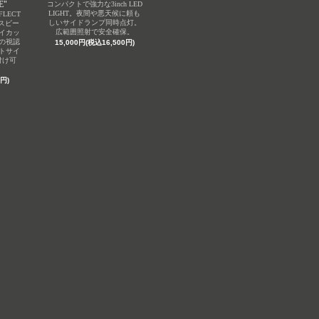
E"
コンパクトで強力な3inch LED
LIGHT。夜間や悪天候に頼も
REFLECT
しいサイドランプ同時点灯。
ラスビー
広範囲照射で安全確保。
イカッ
の視認
15,000円(税込16,500円)
トサイ
付け可
円)