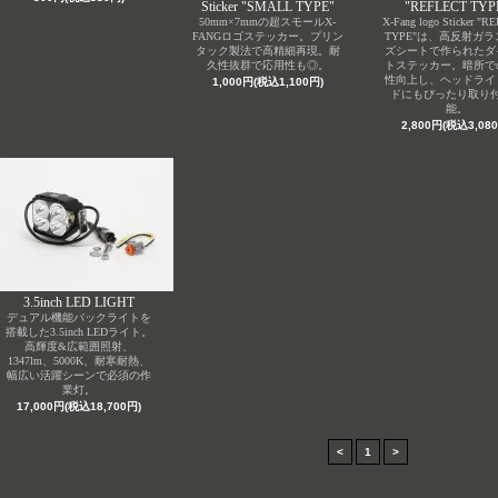
Sticker "SMALL TYPE"
"REFLECT TYP
50mm×7mmの超スモールX-
X-Fang logo Sticker "
FANGロゴステッカー。プリン
TYPE"は、高反射ガ
タック製法で高精細再現。耐
ズシートで作られたダ
久性抜群で応用性も◎。
トステッカー。暗所で
性向上し、ヘッドライ
1,000円(税込1,100円)
ドにもぴったり取り
能。
2,800円(税込3,080
3.5inch LED LIGHT
デュアル機能バックライトを
搭載した3.5inch LEDライト。
高輝度&広範囲照射、
1347lm、5000K、耐寒耐熱、
幅広い活躍シーンで必須の作
業灯。
17,000円(税込18,700円)
<
1
>