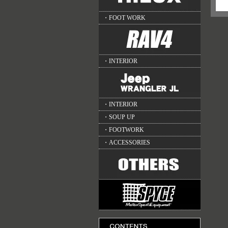
・FOOT WORK
・INTERIOR
・INTERIOR
・SOUP UP
・FOOTWORK
・ACCESSORIES