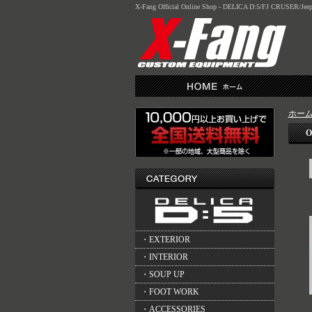
X-Fang Official Online Shop - DELICA D:5/FJ CRUSER/J
ホー
O
・EXTERIOR
・INTERIOR
・SOUP UP
・FOOT WORK
・ACCESSORIES