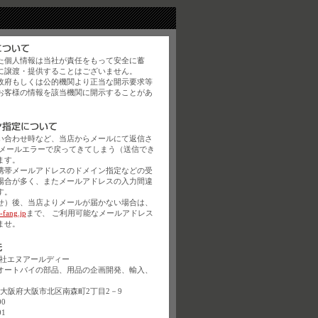
た個人情報は当社が責任をもって安全に蓄
に譲渡・提供することはございません。
政府もしくは公的機関より正当な開示要求等
お客様の情報を該当機関に開示することがあ
い合わせ時など、当店からメールにて返信さ
、メールエラーで戻ってきてしまう（送信でき
ます。
携帯メールアドレスのドメイン指定などの受
場合が多く、またメールアドレスの入力間違
す。
せ）後、当店よりメールが届かない場合は、
-fang.jp
まで、 ご利用可能なメールアドレス
ませ。
式会社エヌアールディー
オートバイの部品、用品の企画開発、輸入、
54 大阪府大阪市北区南森町2丁目2－9
00
01