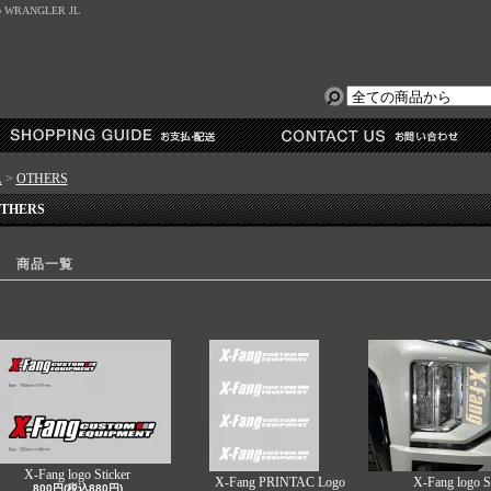
eep WRANGLER JL
ム
>
OTHERS
THERS
商品一覧
X-Fang logo Sticker
X-Fang PRINTAC Logo
X-Fang logo S
800円(税込880円)